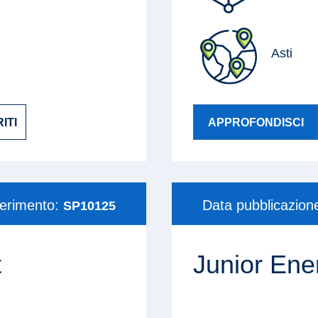
Asti
ITI
APPROFONDISCI
ferimento:
Data pubblicazion
SP10125
t
Junior Ene