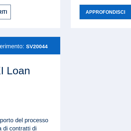
ITI
APPROFONDISCI
ferimento:
SV20044
XI Loan
upporto del processo
 di contratti di