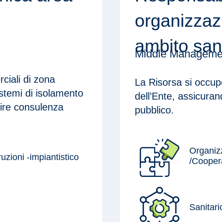
organizzaz
ambito sani
Middle Managemen
ciali di zona
La Risorsa si occupe
sistemi di isolamento
dell’Ente, assicurand
nire consulenza
pubblico.
Organizz
ruzioni -impiantistico
/Coopera
Sanitari