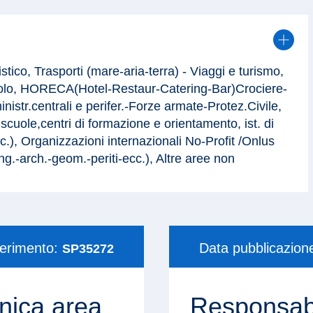
istico, Trasporti (mare-aria-terra) - Viaggi e turismo,
acolo, HORECA(Hotel-Restaur-Catering-Bar)Crociere-
istr.centrali e perifer.-Forze armate-Protez.Civile,
cuole,centri di formazione e orientamento, ist. di
c.), Organizzazioni internazionali No-Profit /Onlus
ing.-arch.-geom.-periti-ecc.), Altre aree non
ferimento:
Data pubblicazion
SP35272
nica area
Responsabi