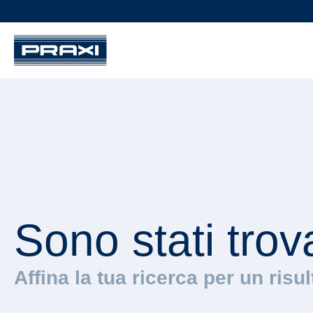
Sono stati trov
Affina la tua ricerca per un risu