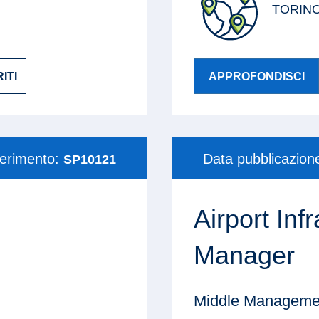
TORIN
ITI
APPROFONDISCI
ferimento:
Data pubblicazion
SP10121
Airport In
Manager
Middle Managemen