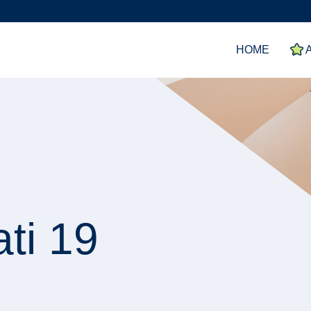
HOME
A
ati 19