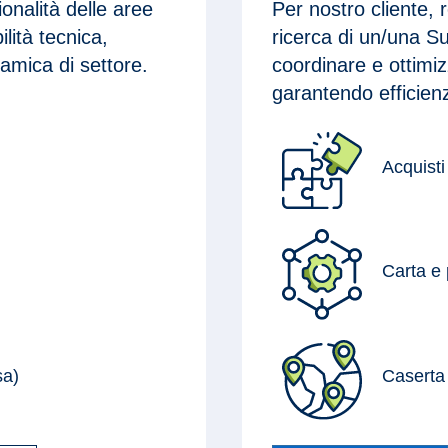
ionalità delle aree
Per nostro cliente, r
ilità tecnica,
ricerca di un/una S
namica di settore.
coordinare e ottimi
garantendo efficienz
Acquisti
Carta e 
sa)
Caserta