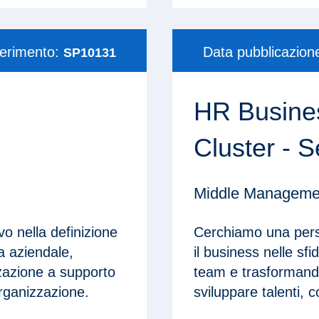
ferimento:
Data pubblicazion
SP10131
HR Busines
Cluster - S
Middle Managemen
vo nella definizione
Cerchiamo una perso
a aziendale,
il business nelle s
zzazione a supporto
team e trasformando
’organizzazione.
sviluppare talenti,