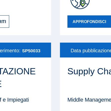
ITI
APPROFONDISCI
ferimento:
Data pubblicazion
SP50033
TAZIONE
Supply Ch
E
 e Impiegati
Middle Managemen