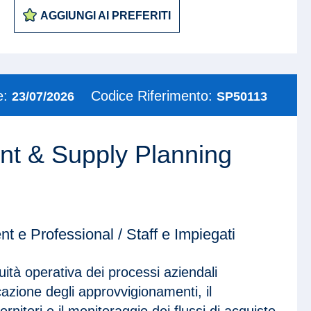
AGGIUNGI AI PREFERITI
e:
Codice Riferimento:
23/07/2026
SP50113
t & Supply Planning
 e Professional / Staff e Impiegati
uità operativa dei processi aziendali
icazione degli approvvigionamenti, il
rnitori e il monitoraggio dei flussi di acquisto