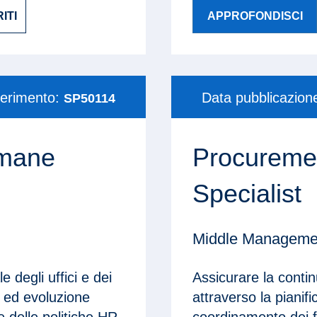
ITI
APPROFONDISCI
ferimento:
Data pubblicazion
SP50114
Umane
Procuremen
Specialist
Middle Management
 degli uffici e dei
Assicurare la contin
a ed evoluzione
attraverso la pianif
e delle politiche HR
coordinamento dei fo